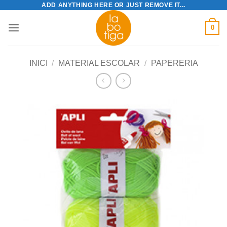
ADD ANYTHING HERE OR JUST REMOVE IT...
Skip
to
0
content
INICI
/
MATERIAL ESCOLAR
/
PAPERERIA