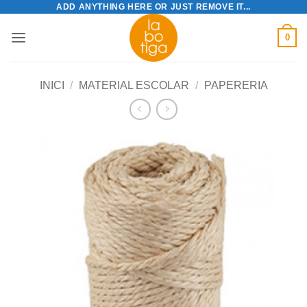
ADD ANYTHING HERE OR JUST REMOVE IT...
Skip
to
0
content
INICI
/
MATERIAL ESCOLAR
/
PAPERERIA