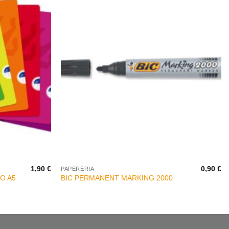
+
1,90
€
0,90
€
PAPERERIA
O A5
BIC PERMANENT MARKING 2000