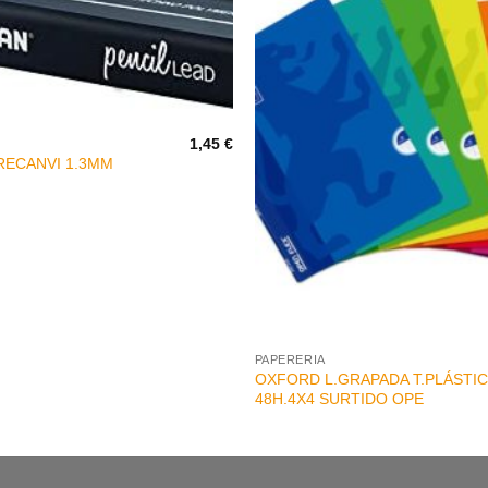
1,45
€
RECANVI 1.3MM
+
PAPERERIA
OXFORD L.GRAPADA T.PLÁSTIC
48H.4X4 SURTIDO OPE