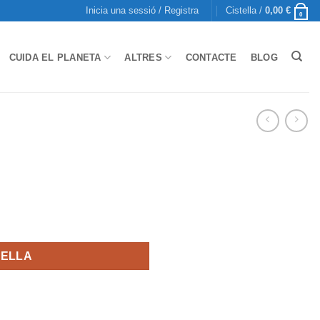
Inicia una sessió / Registra
Cistella /
0,00
€
0
CUIDA EL PLANETA
ALTRES
CONTACTE
BLOG
TELLA