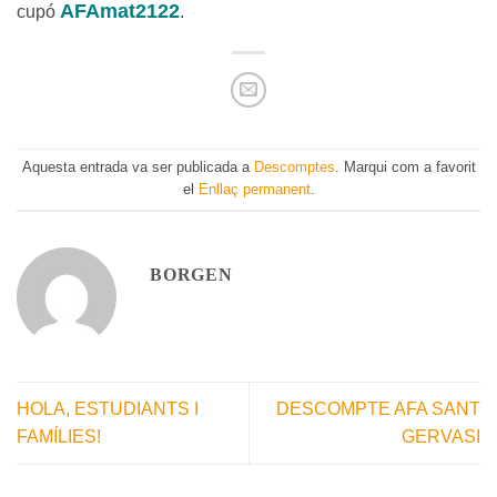
AFAmat2122
cupó
.
Aquesta entrada va ser publicada a
Descomptes
. Marqui com a favorit
el
Enllaç permanent
.
BORGEN
HOLA, ESTUDIANTS I
DESCOMPTE AFA SANT
FAMÍLIES!
GERVASI