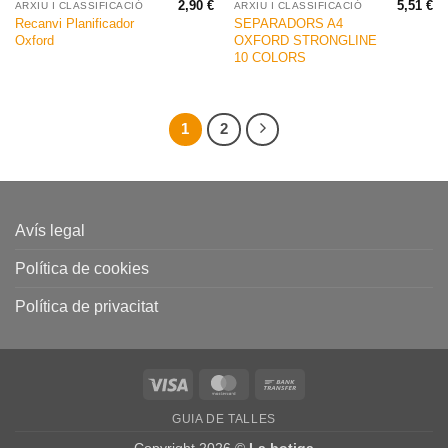
2,90
€
5,51
€
ARXIU I CLASSIFICACIÓ
ARXIU I CLASSIFICACIÓ
Recanvi Planificador
SEPARADORS A4
Oxford
OXFORD STRONGLINE
10 COLORS
1
2
Avís legal
Política de cookies
Política de privacitat
Visa
MasterCard
Bank
Transfer
GUIA DE TALLES