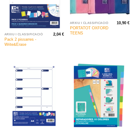
10,90
€
ARXIU I CLASSIFICACIÓ
PORTATOT OXFORD
TEENS
2,04
€
ARXIU I CLASSIFICACIÓ
Pack 2 pissarres -
Write&Erase