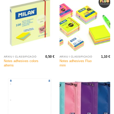
0,50
€
1,10
€
ARXIU I CLASSIFICACIÓ
ARXIU I CLASSIFICACIÓ
Notes adhesives colors
Notes adhesives Fluo
alterns
mini