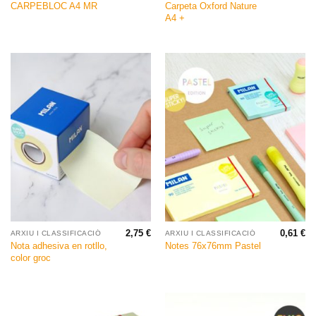
Carpeta Oxford Nature
CARPEBLOC A4 MR
A4 +
2,75
€
0,61
€
ARXIU I CLASSIFICACIÓ
ARXIU I CLASSIFICACIÓ
Nota adhesiva en rotllo,
Notes 76x76mm Pastel
color groc