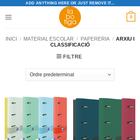
ADD ANYTHING HERE OR JUST REMOVE IT...
Skip
to
0
content
INICI
/
MATERIAL ESCOLAR
/
PAPERERIA
/
ARXIU I
CLASSIFICACIÓ
FILTRE