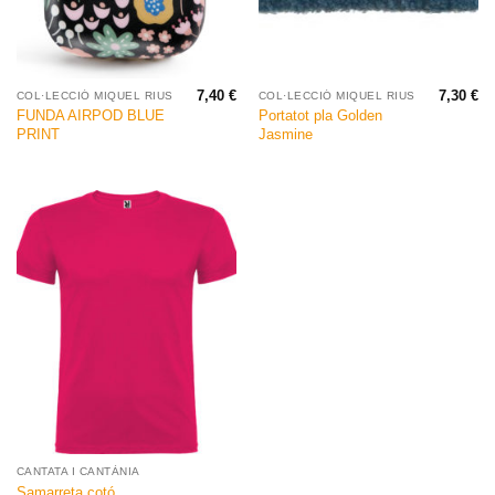
7,40
€
7,30
€
COL·LECCIÓ MIQUEL RIUS
COL·LECCIÓ MIQUEL RIUS
FUNDA AIRPOD BLUE
Portatot pla Golden
PRINT
Jasmine
CANTATA I CANTÀNIA
Samarreta cotó