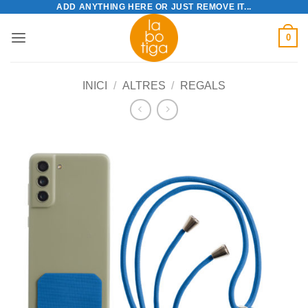
ADD ANYTHING HERE OR JUST REMOVE IT...
Skip
to
0
content
INICI
/
ALTRES
/
REGALS