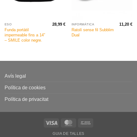
28,99
€
11,20
€
ESO
INFORMÀTICA
El
Funda portàtil
Ratolí sense fil Subblim
preu
impermeable fins a 14″
Dual
actual
és:
– SMILE color negre.
10,12 €.
Avís legal
Política de cookies
Política de privacitat
Visa
MasterCard
Bank
Transfer
GUIA DE TALLES