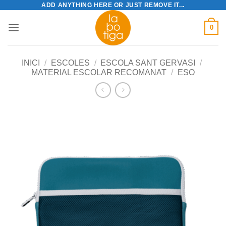
ADD ANYTHING HERE OR JUST REMOVE IT...
Skip
to
0
content
INICI
/
ESCOLES
/
ESCOLA SANT GERVASI
/
MATERIAL ESCOLAR RECOMANAT
/
ESO