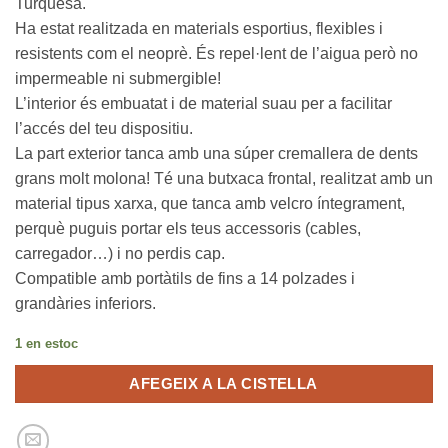
Turquesa.
Ha estat realitzada en materials esportius, flexibles i
resistents com el neoprè. És repel·lent de l’aigua però no
impermeable ni submergible!
L’interior és embuatat i de material suau per a facilitar
l’accés del teu dispositiu.
La part exterior tanca amb una súper cremallera de dents
grans molt molona! Té una butxaca frontal, realitzat amb un
material tipus xarxa, que tanca amb velcro íntegrament,
perquè puguis portar els teus accessoris (cables,
carregador…) i no perdis cap.
Compatible amb portàtils de fins a 14 polzades i
grandàries inferiors.
1 en estoc
AFEGEIX A LA CISTELLA