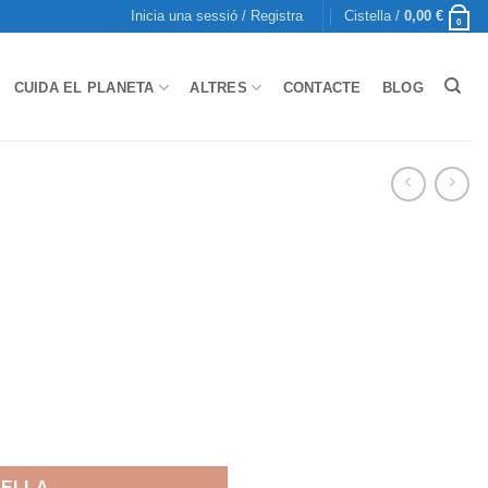
Inicia una sessió / Registra
Cistella /
0,00
€
0
CUIDA EL PLANETA
ALTRES
CONTACTE
BLOG
TELLA