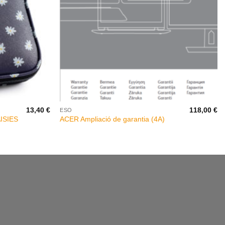
+
13,40
€
118,00
€
ESO
ISIES
ACER Ampliació de garantia (4A)