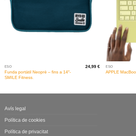
+
+
24,99
€
ESO
ESO
Funda portàtil Neoprè – fins a 14″-
APPLE MacBoo
SMILE Fitness.
Avís legal
Política de cookies
Política de privacitat