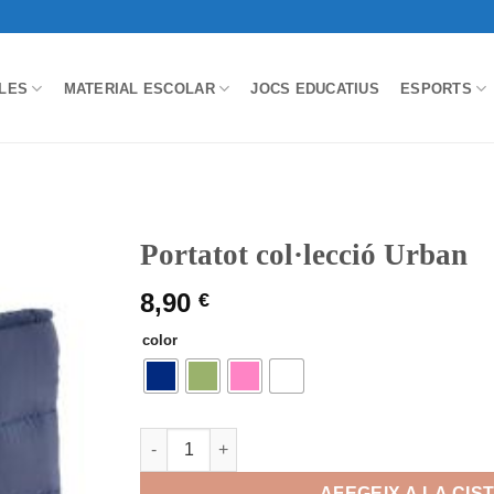
LES
MATERIAL ESCOLAR
JOCS EDUCATIUS
ESPORTS
Portatot col·lecció Urban
8,90
€
color
quantitat de Portatot col·lecció Urban
AFEGEIX A LA CIS