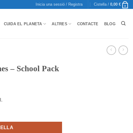
Inicia una sessió / Registra
Cistella /
0,00
€
0
CUIDA EL PLANETA
ALTRES
CONTACTE
BLOG
es – School Pack
l.
hool Pack
TELLA