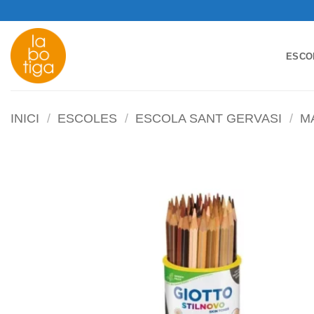
Skip
to
content
ESCO
INICI
/
ESCOLES
/
ESCOLA SANT GERVASI
/
M