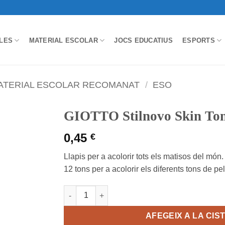
LES
MATERIAL ESCOLAR
JOCS EDUCATIUS
ESPORTS
ATERIAL ESCOLAR RECOMANAT
/
ESO
GIOTTO Stilnovo Skin Ton
0,45
€
Llapis per a acolorir tots els matisos del món.
12 tons per a acolorir els diferents tons de pel
quantitat de GIOTTO Stilnovo Skin Tones - Sc
AFEGEIX A LA CIS