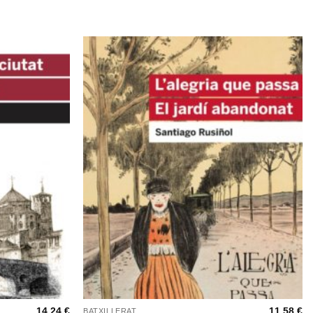
+
14,24
€
11,58
€
BATXILLERAT