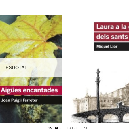
ESGOTAT
+
12,04
€
BATXILLERAT