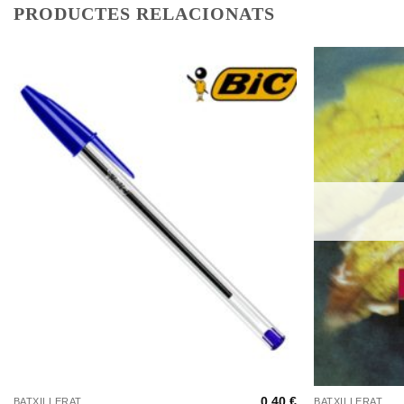
PRODUCTES RELACIONATS
+
+
0,40
€
BATXILLERAT
BATXILLERAT