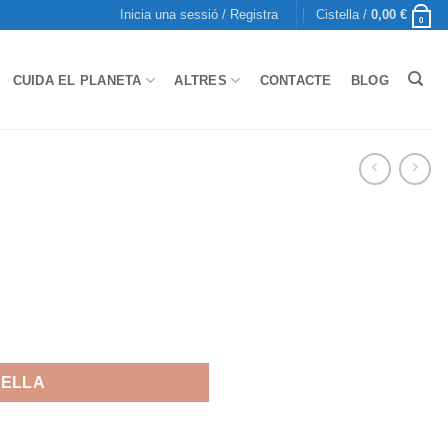
Inicia una sessió / Registra
Cistella /
0,00
€
0
CUIDA EL PLANETA
ALTRES
CONTACTE
BLOG
TELLA