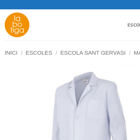
Skip
to
content
ESCO
INICI
/
ESCOLES
/
ESCOLA SANT GERVASI
/
M