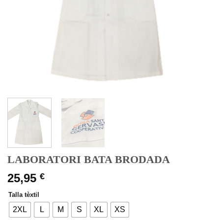
LABORATORI BATA BRODADA
25,95
€
Talla tèxtil
2XL
L
M
S
XL
XS