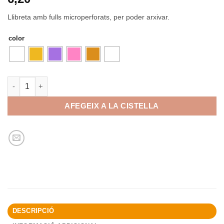
Llibreta amb fulls microperforats, per poder arxivar.
color
quantitat de ENRI Llibreta A4 amb fulls microperforats
AFEGEIX A LA CISTELLA
DESCRIPCIÓ