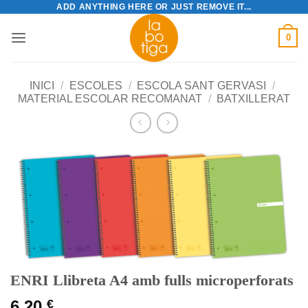
ADD ANYTHING HERE OR JUST REMOVE IT...
Skip
to
0
content
INICI
/
ESCOLES
/
ESCOLA SANT GERVASI
/
MATERIAL ESCOLAR RECOMANAT
/
BATXILLERAT
ENRI Llibreta A4 amb fulls microperforats
6,20
€