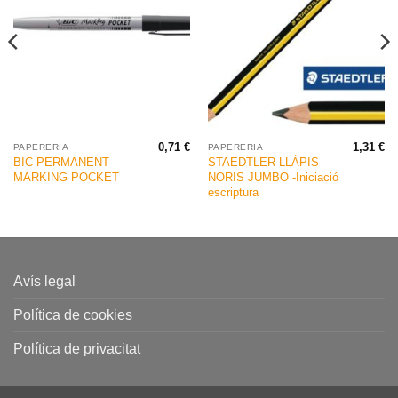
0,71
€
1,31
€
PAPERERIA
PAPERERIA
BIC PERMANENT
STAEDTLER LLÀPIS
MARKING POCKET
NORIS JUMBO -Iniciació
escriptura
Avís legal
Política de cookies
Política de privacitat