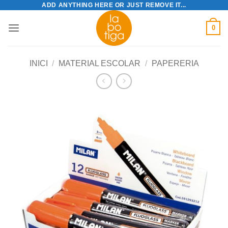
ADD ANYTHING HERE OR JUST REMOVE IT...
Skip
to
0
content
INICI
/
MATERIAL ESCOLAR
/
PAPERERIA