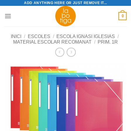
ADD ANYTHING HERE OR JUST REMOVE IT...
Skip
to
0
content
INICI
/
ESCOLES
/
ESCOLA IGNASI IGLESIAS
/
MATERIAL ESCOLAR RECOMANAT
/
PRIM. 1R