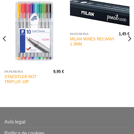
1,45
€
PAPERERIA
MILAN MINES RECANVI
1.3MM
9,95
€
PAPERERIA
STAEDTLER ROT
TRIPLUS 10P.
Avís legal
Política de cookies