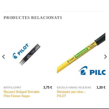
PRODUCTES RELACIONATS
3,75
€
1,20
€
BATXILLERAT
ESCOLA IGNASI IGLESIAS
Recanvi Boligraf Borrable
Retolador per roba –
Pilot Frixion Negre
PILOT