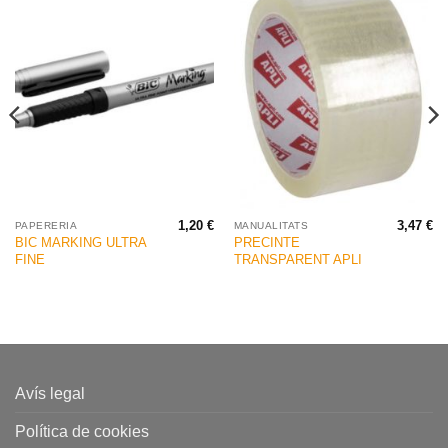
1,20
€
3,47
€
PAPERERIA
MANUALITATS
BIC MARKING ULTRA
PRECINTE
FINE
TRANSPARENT APLI
Avís legal
Política de cookies