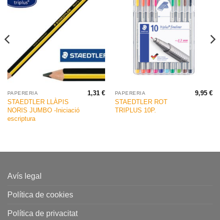
1,31
€
9,95
€
PAPERERIA
PAPERERIA
STAEDTLER LLÀPIS
STAEDTLER ROT
NORIS JUMBO -Iniciació
TRIPLUS 10P.
escriptura
Avís legal
Política de cookies
Política de privacitat