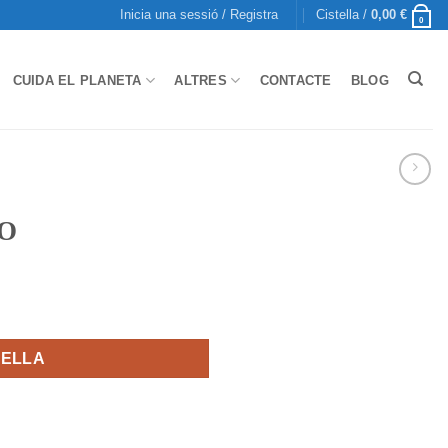
Inicia una sessió / Registra
Cistella /
0,00
€
0
CUIDA EL PLANETA
ALTRES
CONTACTE
BLOG
NO
TELLA