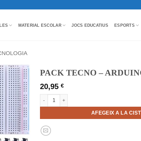
LES
MATERIAL ESCOLAR
JOCS EDUCATIUS
ESPORTS
ECNOLOGIA
PACK TECNO – ARDUI
20,95
€
quantitat de PACK TECNO - ARDUINO
AFEGEIX A LA CIS