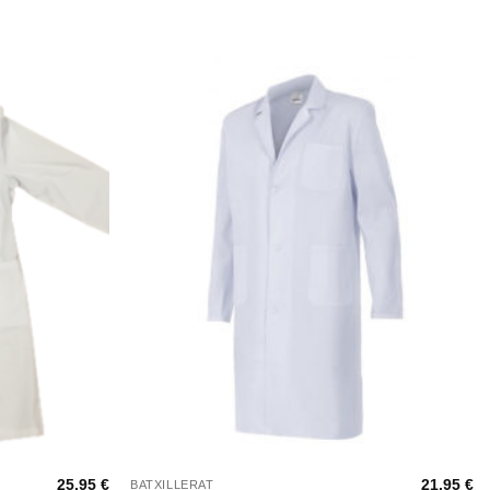
+
25,95
€
21,95
€
BATXILLERAT