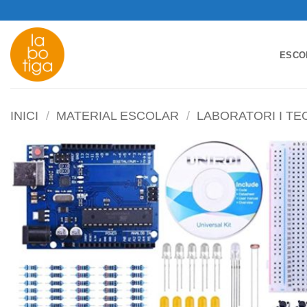
Skip
to
content
ESCO
INICI
/
MATERIAL ESCOLAR
/
LABORATORI I T