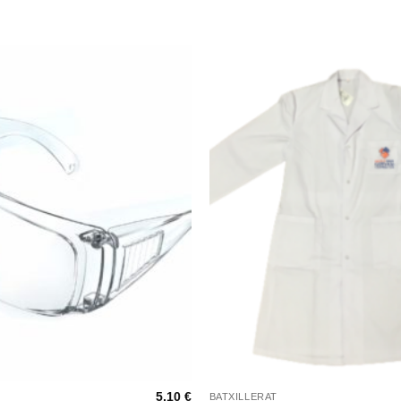
+
5,10
€
BATXILLERAT