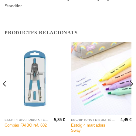
Staedtler.
PRODUCTES RELACIONATS
5,85
€
4,45
€
ESCRIPTURA I DIBUIX TÈCNIC
ESCRIPTURA I DIBUIX TÈCNIC
Estoig 4 marcadors
Compàs FAIBO ref. 602
Sway