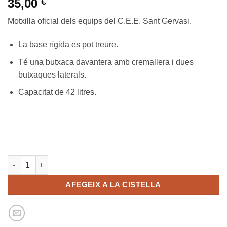
35,00
€
Motxilla oficial dels equips del C.E.E. Sant Gervasi.
La base rígida es pot treure.
Té una butxaca davantera amb cremallera i dues
butxaques laterals.
Capacitat de 42 litres.
quantitat de C.E.E. Sant Gervasi | Motxilla
AFEGEIX A LA CISTELLA