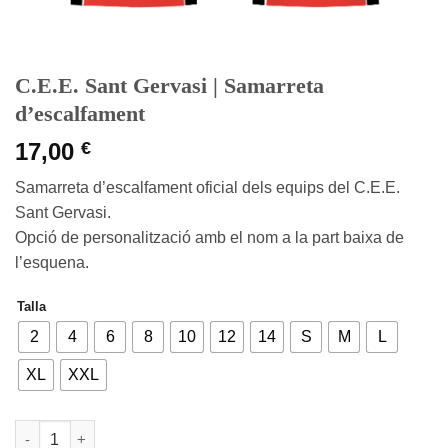
C.E.E. Sant Gervasi | Samarreta
d’escalfament
17,00
€
Samarreta d’escalfament oficial dels equips del C.E.E.
Sant Gervasi.
Opció de personalització amb el nom a la part baixa de
l’esquena.
Talla
2
4
6
8
10
12
14
S
M
L
XL
XXL
quantitat de C.E.E. Sant Gervasi | Samarreta d'escalfament