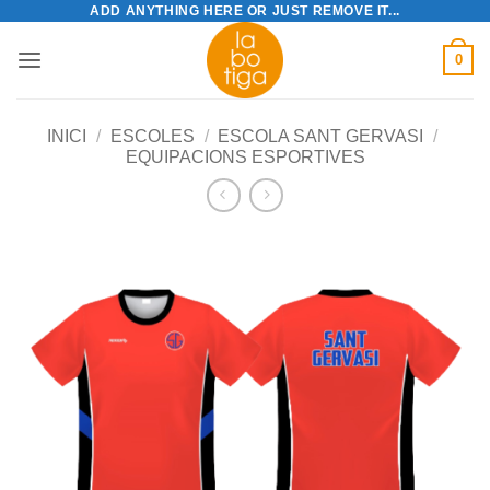
ADD ANYTHING HERE OR JUST REMOVE IT...
Skip
to
0
content
INICI
/
ESCOLES
/
ESCOLA SANT GERVASI
/
EQUIPACIONS ESPORTIVES