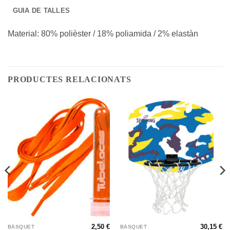
GUIA DE TALLES
Material: 80% polièster / 18% poliamida / 2% elastàn
PRODUCTES RELACIONATS
2,50
€
30,15
€
BÀSQUET
BÀSQUET