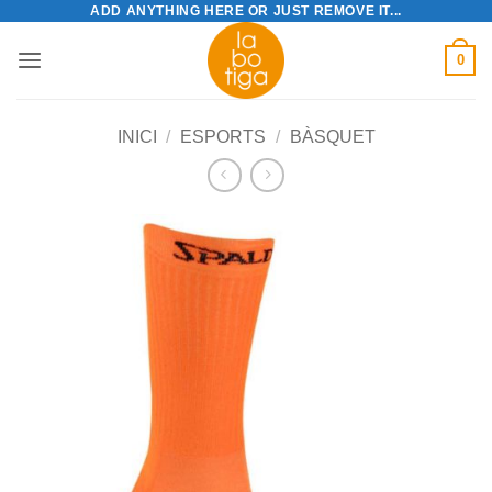
ADD ANYTHING HERE OR JUST REMOVE IT...
Skip
to
0
content
INICI
/
ESPORTS
/
BÀSQUET