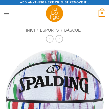
ADD ANYTHING HERE OR JUST REMOVE IT...
Skip
to
0
content
INICI
/
ESPORTS
/
BÀSQUET