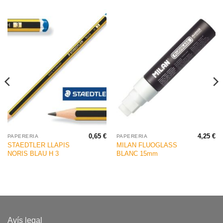
0,65
€
4,25
€
PAPERERIA
PAPERERIA
STAEDTLER LLAPIS
MILAN FLUOGLASS
NORIS BLAU H 3
BLANC 15mm
Avís legal