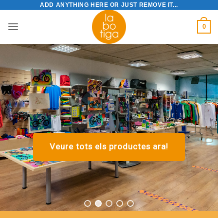
ADD ANYTHING HERE OR JUST REMOVE IT...
Skip
to
0
content
Veure tots els productes ara!