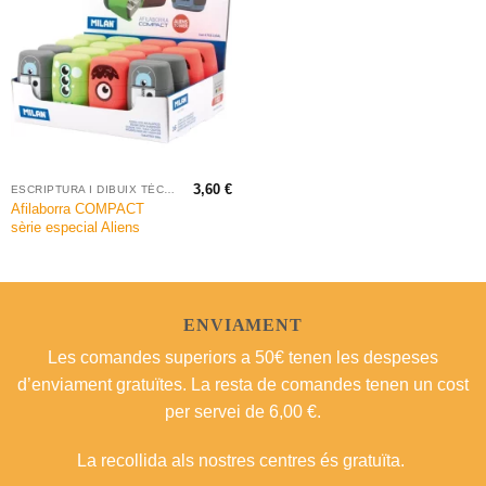
3,60
€
ESCRIPTURA I DIBUIX TÈCNIC
Afilaborra COMPACT
sèrie especial Aliens
ENVIAMENT
Les comandes superiors a 50€ tenen les despeses
d’enviament gratuïtes. La resta de comandes tenen un cost
per servei de 6,00 €.
La recollida als nostres centres és gratuïta.