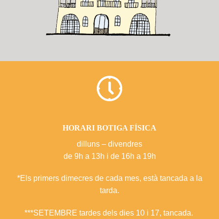
HORARI BOTIGA FÍSICA
dilluns – divendres
de 9h a 13h i de 16h a 19h
*Els primers dimecres de cada mes, està tancada a la
tarda.
***SETEMBRE tardes dels dies 10 i 17, tancada.