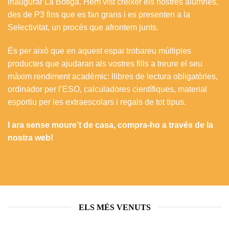
inaugurar La Botiga. Hem vist créixer els nostres alumnes,
des de P3 fins que es fan grans i es presenten a la
Selectivitat, un procés que afrontem junts.
És per això que en aquest espai trobareu múltiples
productes que ajudaran als vostres fills a treure el seu
màxim rendiment acadèmic: llibres de lectura obligatòries,
ordinador per l’ESO, calculadores científiques, material
esportiu per les extraescolars i regals de tot tipus.
I ara sense moure’t de casa, compra-ho a través de la
nostra web!
ELS MÉS VENUTS