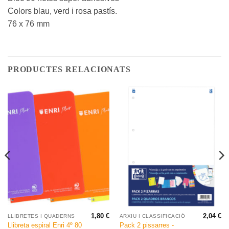
Colors blau, verd i rosa pastís.
76 x 76 mm
PRODUCTES RELACIONATS
1,80
€
2,04
€
LLIBRETES I QUADERNS
ARXIU I CLASSIFICACIÓ
Llibreta espiral Enri 4º 80
Pack 2 pissarres -