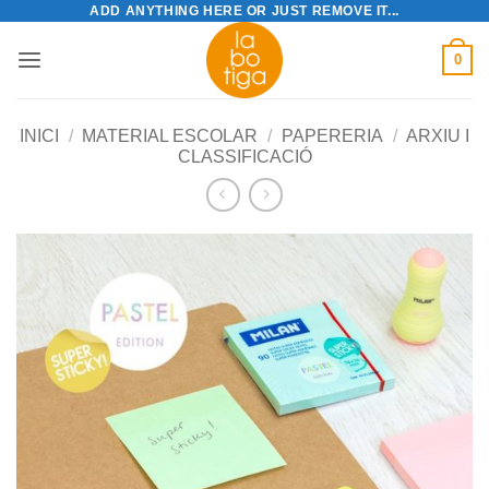
ADD ANYTHING HERE OR JUST REMOVE IT...
Skip
to
0
content
INICI
/
MATERIAL ESCOLAR
/
PAPERERIA
/
ARXIU I
CLASSIFICACIÓ