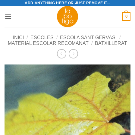
ADD ANYTHING HERE OR JUST REMOVE IT...
Skip
to
0
content
INICI
/
ESCOLES
/
ESCOLA SANT GERVASI
/
MATERIAL ESCOLAR RECOMANAT
/
BATXILLERAT