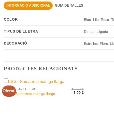
INFORMACIÓ ADDICIONAL
GUIA DE TALLES
COLOR
Blau, Lila, Rosa, T
TIPUS DE LLETRA
De pal, Lligada
DECORACIÓ
Estrelles, Flors, 
PRODUCTES RELACIONATS
+
19,99
€
ESCOLA SANT GERVASI
Oferta!
El
El
El
5,00
€
ESG – Samarreta màniga llarga
preu
preu
preu
actual
original
actual
és:
era:
és:
18,15 €.
19,99 €.
5,00 €.