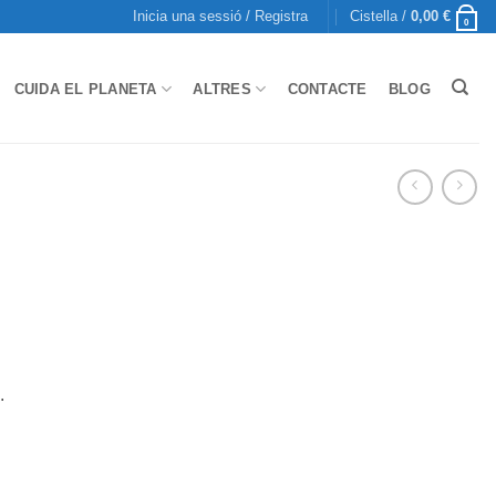
Inicia una sessió / Registra
Cistella /
0,00
€
0
CUIDA EL PLANETA
ALTRES
CONTACTE
BLOG
.