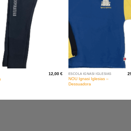
+
12,00
€
2
ESCOLA IGNASI IGLESIAS
NOU Ignasi Iglesias –
s
Dessuadora