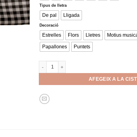
Tipus de lletra
De pal
Lligada
Decoració
Estrelles
Flors
Lletres
Motius music
Papallones
Puntets
quantitat de Brodat bata
AFEGEIX A LA CIS