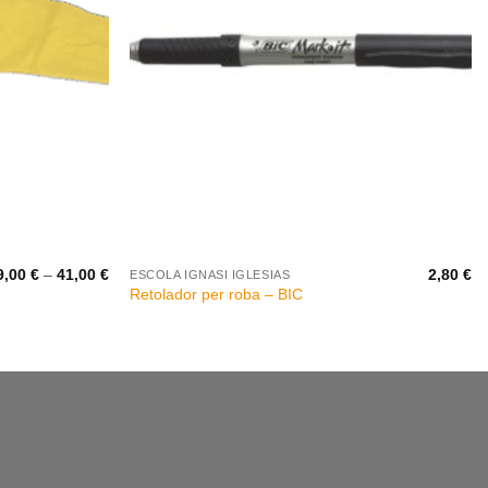
+
Interval
9,00
€
–
41,00
€
2,80
€
ESCOLA IGNASI IGLESIAS
de
Retolador per roba – BIC
preus:
29,00 €
a
41,00 €