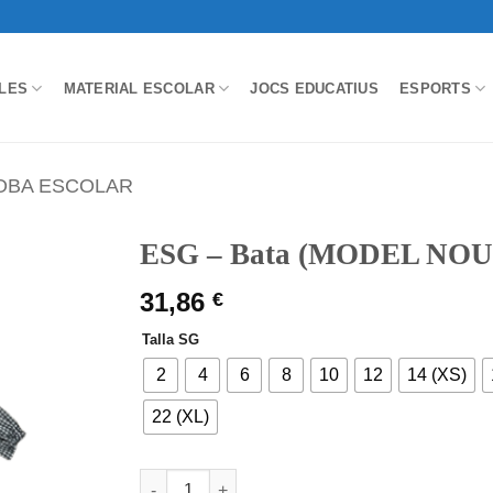
LES
MATERIAL ESCOLAR
JOCS EDUCATIUS
ESPORTS
OBA ESCOLAR
ESG – Bata (MODEL NOU
31,86
€
Talla SG
2
4
6
8
10
12
14 (XS)
22 (XL)
quantitat de ESG - Bata (MODEL NOU)