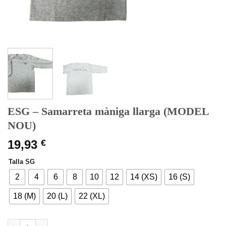
ESG – Samarreta màniga llarga (MODEL
NOU)
19,93
€
Talla SG
2
4
6
8
10
12
14 (XS)
16 (S)
18 (M)
20 (L)
22 (XL)
quantitat de ESG - Samarreta màniga llarga (MODEL NOU)