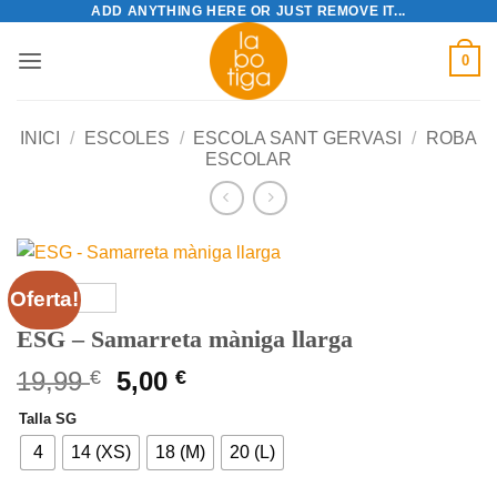
ADD ANYTHING HERE OR JUST REMOVE IT...
Skip
to
0
content
INICI
/
ESCOLES
/
ESCOLA SANT GERVASI
/
ROBA
ESCOLAR
Oferta!
ESG – Samarreta màniga llarga
El
El
19,99
€
5,00
€
preu
preu
Talla SG
original
actual
era:
és:
4
14 (XS)
18 (M)
20 (L)
19,99 €.
5,00 €.