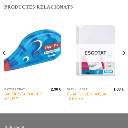
PRODUCTES RELACIONATS
ESGOTAT
2,90
€
1,09
€
BATXILLERAT
BATXILLERAT
BIC TIPPEX POCKET
ELBA FOLDER BOSSA
MOUSE
10 Unitats
Avís legal