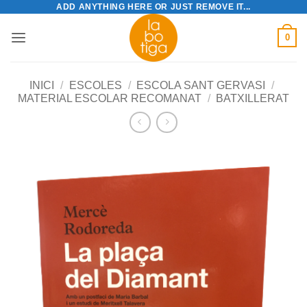
ADD ANYTHING HERE OR JUST REMOVE IT...
Skip
to
0
content
INICI
/
ESCOLES
/
ESCOLA SANT GERVASI
/
MATERIAL ESCOLAR RECOMANAT
/
BATXILLERAT