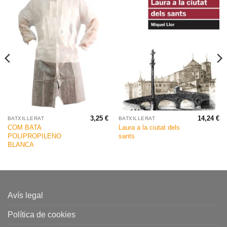
3,25
€
14,24
€
BATXILLERAT
BATXILLERAT
COM BATA
Laura a la ciutat dels
POLIPROPILENO
sants
BLANCA
Avís legal
Política de cookies