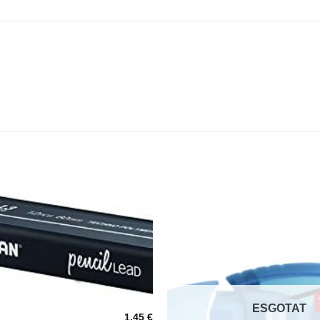
ESGOTAT
1,45
€