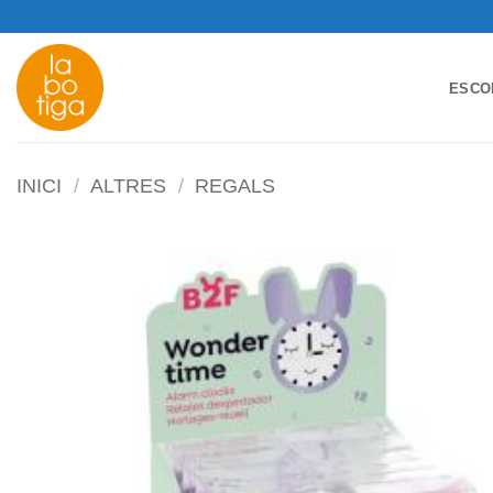
Skip
to
content
ESCO
INICI
/
ALTRES
/
REGALS