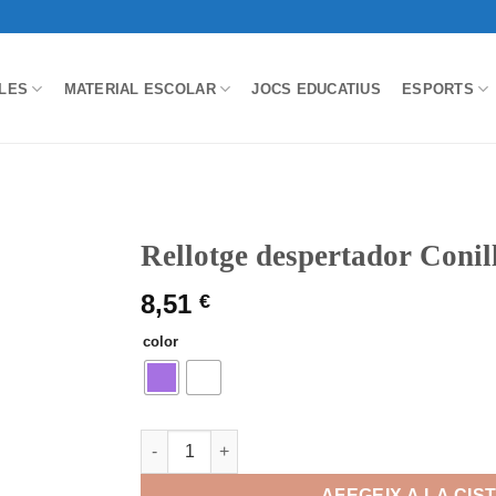
LES
MATERIAL ESCOLAR
JOCS EDUCATIUS
ESPORTS
Rellotge despertador Coni
8,51
€
color
quantitat de Rellotge despertador Conill - Bac
AFEGEIX A LA CIS