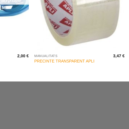
+
2,00
€
3,47
€
MANUALITATS
PRECINTE TRANSPARENT APLI