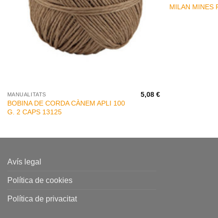
MILAN MINES 
+
5,08
€
MANUALITATS
BOBINA DE CORDA CÀNEM APLI 100
G. 2 CAPS 13125
Avís legal
Política de cookies
Política de privacitat