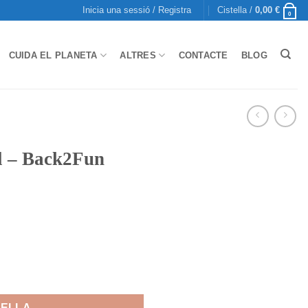
Inicia una sessió / Registra
Cistella /
0,00
€
0
CUIDA EL PLANETA
ALTRES
CONTACTE
BLOG
ll – Back2Fun
k2Fun
TELLA