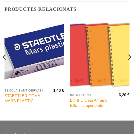
PRODUCTES RELACIONATS
1,40
€
ESCOLA SANT GERVASI
6,20
€
BATXILLERAT
STAEDTLER GOMA
ENRI Llibreta A4 amb
MARS PLASTIC
fulls microperforats