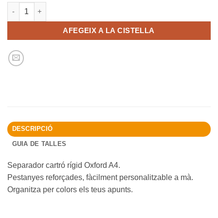
quantitat de SEPARADORS A4 OXFORD STRONGLINE 10 COLO
AFEGEIX A LA CISTELLA
DESCRIPCIÓ
GUIA DE TALLES
Separador cartró rígid Oxford A4.
Pestanyes reforçades, fàcilment personalitzable a mà.
Organitza per colors els teus apunts.