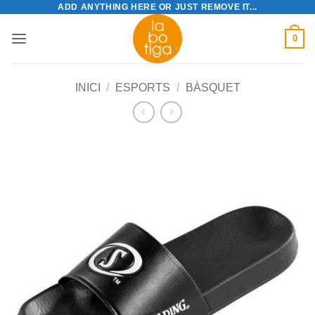
ADD ANYTHING HERE OR JUST REMOVE IT...
Skip
to
0
content
INICI
/
ESPORTS
/
BÀSQUET