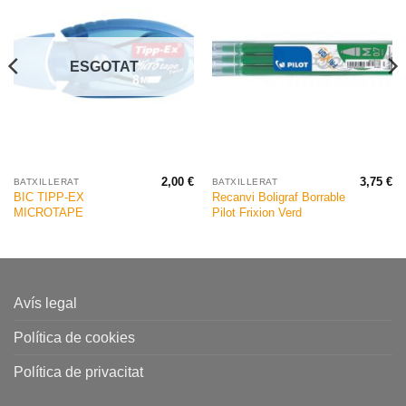
ESGOTAT
2,00
€
3,75
€
BATXILLERAT
BATXILLERAT
BIC TIPP-EX
Recanvi Boligraf Borrable
MICROTAPE
Pilot Frixion Verd
Avís legal
Política de cookies
Política de privacitat